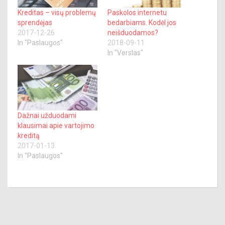
Kreditas – visų problemų
Paskolos internetu
sprendėjas
bedarbiams. Kodėl jos
2017-12-26
neišduodamos?
In "Paslaugos"
2018-09-11
In "Verslas"
Dažnai užduodami
klausimai apie vartojimo
kreditą
2017-01-13
In "Paslaugos"