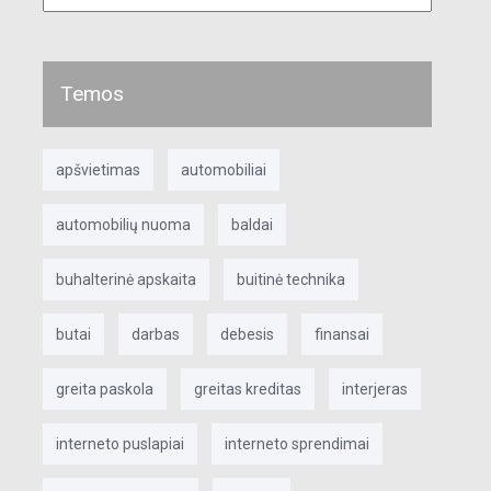
Temos
apšvietimas
automobiliai
automobilių nuoma
baldai
buhalterinė apskaita
buitinė technika
butai
darbas
debesis
finansai
greita paskola
greitas kreditas
interjeras
interneto puslapiai
interneto sprendimai