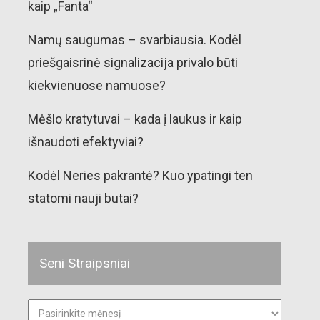
kaip „Fanta“
Namų saugumas – svarbiausia. Kodėl
priešgaisrinė signalizacija privalo būti
kiekvienuose namuose?
Mėšlo kratytuvai – kada į laukus ir kaip
išnaudoti efektyviai?
Kodėl Neries pakrantė? Kuo ypatingi ten
statomi nauji butai?
Seni Straipsniai
Seni
straipsniai