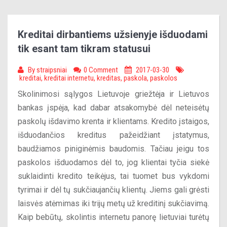
Kreditai dirbantiems užsienyje išduodami
tik esant tam tikram statusui
By
straipsniai
0 Comment
2017-03-30
kreditai
,
kreditai internetu
,
kreditas
,
paskola
,
paskolos
Skolinimosi sąlygos Lietuvoje griežtėja ir Lietuvos
bankas įspėja, kad dabar atsakomybė dėl neteisėtų
paskolų išdavimo krenta ir klientams. Kredito įstaigos,
išduodančios kreditus pažeidžiant įstatymus,
baudžiamos piniginėmis baudomis. Tačiau jeigu tos
paskolos išduodamos dėl to, jog klientai tyčia siekė
suklaidinti kredito teikėjus, tai tuomet bus vykdomi
tyrimai ir dėl tų sukčiaujančių klientų. Jiems gali grėsti
laisvės atėmimas iki trijų metų už kreditinį sukčiavimą.
Kaip bebūtų, skolintis internetu panorę lietuviai turėtų