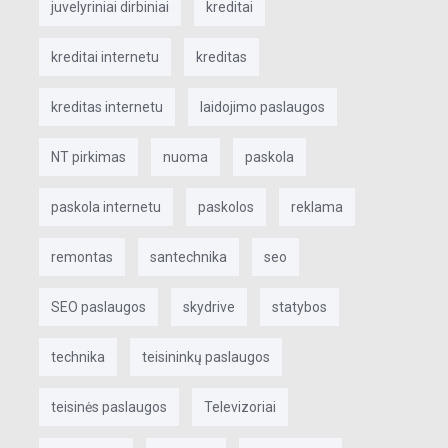
juvelyriniai dirbiniai
kreditai
kreditai internetu
kreditas
kreditas internetu
laidojimo paslaugos
NT pirkimas
nuoma
paskola
paskola internetu
paskolos
reklama
remontas
santechnika
seo
SEO paslaugos
skydrive
statybos
technika
teisininkų paslaugos
teisinės paslaugos
Televizoriai