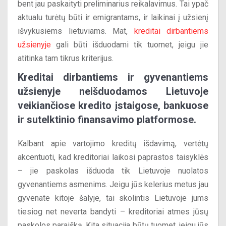
bent jau paskaityti preliminarius reikalavimus. Tai ypač
aktualu turėtų būti ir emigrantams, ir laikinai į užsienį
išvykusiems lietuviams. Mat,
kreditai dirbantiems
užsienyje
gali būti išduodami tik tuomet, jeigu jie
atitinka tam tikrus kriterijus.
Kreditai dirbantiems ir gyvenantiems
užsienyje neišduodamos Lietuvoje
veikiančiose kredito įstaigose, bankuose
ir sutelktinio finansavimo platformose.
Kalbant apie vartojimo kreditų išdavimą, vertėtų
akcentuoti, kad kreditoriai laikosi paprastos taisyklės
– jie paskolas išduoda tik Lietuvoje nuolatos
gyvenantiems asmenims. Jeigu jūs kelerius metus jau
gyvenate kitoje šalyje, tai skolintis Lietuvoje jums
tiesiog net neverta bandyti – kreditoriai atmes jūsų
paskolos paraišką. Kita situacija būtų tuomet, jeigu jūs