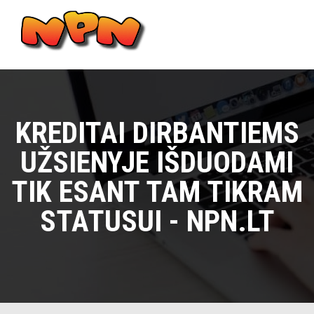
Skip
to
content
Main
Menu
KREDITAI DIRBANTIEMS
UŽSIENYJE IŠDUODAMI
TIK ESANT TAM TIKRAM
STATUSUI - NPN.LT