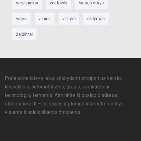
verslininkai
vestuvės
vidaus durys
video
vilnius
virtuvė
šildymas
žaidimai
Praleiskite laisvą laiką skaitydami straipsnius verslo,
laisvalaikio, automobilizmo, grožio, sveikatos ar
technologijų temomis. Atminkite šį puslapio adresą:
straipsniukai.lt
– tai naujas ir įdomus interneto leidinys
visiems šiuolaikiškiems žmonėms.