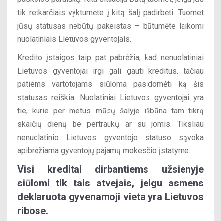
tik retkarčiais vyktumėte į kitą šalį padirbėti. Tuomet
jūsų statusas nebūtų pakeistas – būtumėte laikomi
nuolatiniais Lietuvos gyventojais.
Kredito įstaigos taip pat pabrėžia, kad nenuolatiniai
Lietuvos gyventojai irgi gali gauti kreditus, tačiau
patiems vartotojams siūloma pasidomėti ką šis
statusas reiškia. Nuolatiniai Lietuvos gyventojai yra
tie, kurie per metus mūsų šalyje išbūna tam tikrą
skaičių dienų be pertraukų ar su jomis. Tiksliau
nenuolatinio Lietuvos gyventojo statuso sąvoka
apibrėžiama gyventojų pajamų mokesčio įstatyme.
Visi kreditai dirbantiems užsienyje
siūlomi tik tais atvejais, jeigu asmens
deklaruota gyvenamoji vieta yra Lietuvos
ribose.