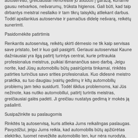
autoserviso, greičiausiai nenorėsite jo atiduoti į garažą, kuriame
gausu netvarkos, nešvarumų, trūksta higienos. Gali būti, kad taip
dirbantys meistrai nesilaiko ir tam tikrų taisyklių atliekant darbus.
Todėl apsilankius autoservise ir pamačius didelę nešvarą, reikėtų
sunerimti.
Pasidomėkite patirtimis
Renkantis autoservisą, reikėtų skirti dėmesio ne tik kaip servisas
save pristato, bet ir kuo gali pasigirti. Geriausi autoservisai Kaune
dažniausiai yra ilgą patirtį turintys centrai, kurie pritraukia
profesionalus meistrus, puikiai išmanančius savo darbą. Jeigu
norite, kad Jūsų automobiliu būtų pasirūpinta tinkamai, rinkitės
patirties turinčius savo srities profesionalus. Kuo didesnė meistro
praktika, su tuo daugiau įvairių gedimų ir kitų automobilių
problemų jam teko susidurti. Todėl iškilus problemoms, kai Jūs
nežinote, kas nutiko automobiliui, patirtį turintis meistras,
greičiausiai galės padėti. Ji greičiau nustatys gedimą ir mokės ją
pašalinti.
Susipažinkite su paslaugomis
Rinkitės tą autoservisą, kuris atlieka Jums reikalingas paslaugas.
Pavyzdžiui, jeigu Jums reikia, kad automobilis būtų apžiūrėtas
elektriko, tuomet nevežkite automobilio ten, kur nėra nurodyta,