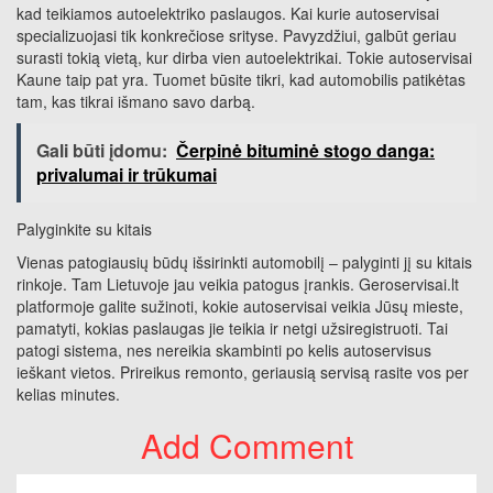
kad teikiamos autoelektriko paslaugos. Kai kurie autoservisai
specializuojasi tik konkrečiose srityse. Pavyzdžiui, galbūt geriau
surasti tokią vietą, kur dirba vien autoelektrikai. Tokie autoservisai
Kaune taip pat yra. Tuomet būsite tikri, kad automobilis patikėtas
tam, kas tikrai išmano savo darbą.
Gali būti įdomu:
Čerpinė bituminė stogo danga:
privalumai ir trūkumai
Palyginkite su kitais
Vienas patogiausių būdų išsirinkti automobilį – palyginti jį su kitais
rinkoje. Tam Lietuvoje jau veikia patogus įrankis. Geroservisai.lt
platformoje galite sužinoti, kokie autoservisai veikia Jūsų mieste,
pamatyti, kokias paslaugas jie teikia ir netgi užsiregistruoti. Tai
patogi sistema, nes nereikia skambinti po kelis autoservisus
ieškant vietos. Prireikus remonto, geriausią servisą rasite vos per
kelias minutes.
Add Comment