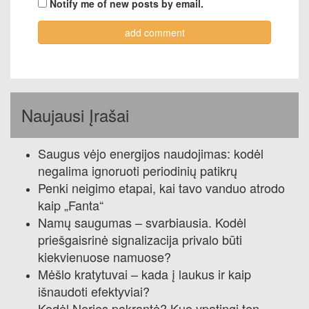
Notify me of new posts by email.
Naujausi Įrašai
Saugus vėjo energijos naudojimas: kodėl
negalima ignoruoti periodinių patikrų
Penki neigimo etapai, kai tavo vanduo atrodo
kaip „Fanta“
Namų saugumas – svarbiausia. Kodėl
priešgaisrinė signalizacija privalo būti
kiekvienuose namuose?
Mėšlo kratytuvai – kada į laukus ir kaip
išnaudoti efektyviai?
Kodėl Neries pakrantė? Kuo ypatingi ten