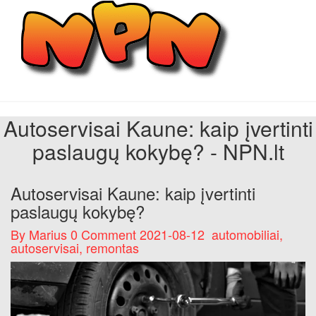
Skip
Main
to
Menu
content
Autoservisai Kaune: kaip įvertinti
paslaugų kokybę? - NPN.lt
Autoservisai Kaune: kaip įvertinti
paslaugų kokybę?
By
Marius
0 Comment
2021-08-12
automobiliai
,
autoservisai
,
remontas