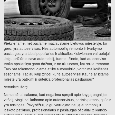
Kiekviename, net pačiame mažiausiame Lietuvos miestelyje, ko
gero, yra autoservisas. Nes automobilių remonto ir tvarkymo
paslaugos yra labai populiarios ir aktualios kiekvienam vairuotojui.
Jeigu prižiūrite savo automobilį, tuomet žinote, kad autoservise
tenka apsilankyti gana dažnai, ir ne tik tuomet, kai reikia remonto.
Taip pat rekomenduojama atlikti automobilio įvertinimą keičiantis
sezonams. Tačiau kaip žinoti, kurie autoservisai Kaune ar kitame
mieste yra patikimi ir suteikia profesionalias paslaugas?
Vertinkite išorę
Nors dažnai sakoma, kad negalima spręsti apie knygą pagal jos
viršelį, visgi, kai kalbame apie autoservisus, kartais pirmas įspūdis
yra teisingas. Pavyzdžiui, jeigu vairuojate naują automobilį ir
ieškote patikimo, profesionalaus ir paslaugas oficialiai teikiančio