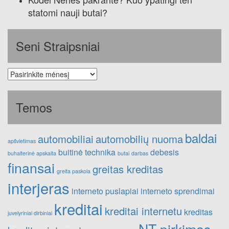
statomi nauji butai?
Seni Straipsniai
Seni
straipsniai
Temos
baldai
automobiliai
automobilių nuoma
apšvietimas
buitinė technika
debesis
buhalterinė apskaita
butai
darbas
finansai
greitas kreditas
greita paskola
interjeras
interneto puslapiai
interneto sprendimai
kreditai
kreditai internetu
kreditas
juvelyriniai dirbiniai
NT pirkimas