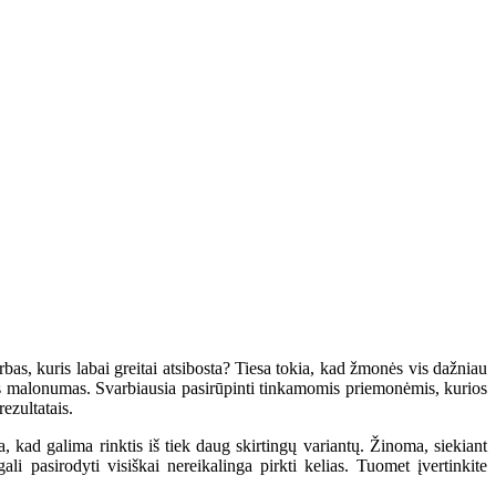
as, kuris labai greitai atsibosta? Tiesa tokia, kad žmonės vis dažniau
delis malonumas. Svarbiausia pasirūpinti tinkamomis priemonėmis, kurios
ezultatais.
ta, kad galima rinktis iš tiek daug skirtingų variantų. Žinoma, siekiant
ali pasirodyti visiškai nereikalinga pirkti kelias. Tuomet įvertinkite