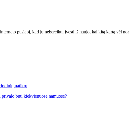
interneto puslapį, kad jų nebereiktų įvesti iš naujo, kai kitą kartą vėl n
iodinių patikrų
a privalo būti kiekvienuose namuose?