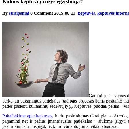
Kokios keptuvių rūšys egzistuoja?
By
straipsniai
0 Comment
2015-08-13
keptuvės
,
keptuvės intern
Gaminimas – vienas dil
perka jau pagamintus patiekalus, tad pats procesas jiems pasitaiko tik
padės pasiekti kulinarinių šedevrų lygį. Keptuvės, puodai, peiliai – vis
Pakalbėkime apie keptuves
, kurių pasirinkimas tikrai platus. Atrodo,
pagaminti net ir pačius įmantriausius patiekalus – siūlome įsigyti sk
pasirinkimus ir nuspręskite, kurio varianto jums reikia labiausiai.