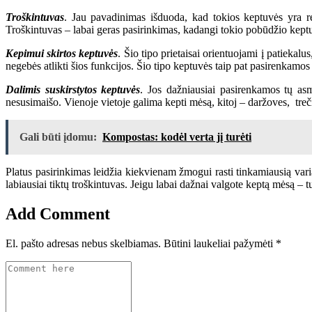
Troškintuvas
. Jau pavadinimas išduoda, kad tokios keptuvės yra rei
Troškintuvas – labai geras pasirinkimas, kadangi tokio pobūdžio keptu
Kepimui skirtos keptuvės
. Šio tipo prietaisai orientuojami į patiekal
negebės atlikti šios funkcijos. Šio tipo keptuvės taip pat pasirenkamos 
Dalimis suskirstytos keptuvės
. Jos dažniausiai pasirenkamos tų asme
nesusimaišo. Vienoje vietoje galima kepti mėsą, kitoj – daržoves, tre
Gali būti įdomu:
Kompostas: kodėl verta jį turėti
Platus pasirinkimas leidžia kiekvienam žmogui rasti tinkamiausią varia
labiausiai tiktų troškintuvas. Jeigu labai dažnai valgote keptą mėsą – 
Add Comment
El. pašto adresas nebus skelbiamas.
Būtini laukeliai pažymėti
*