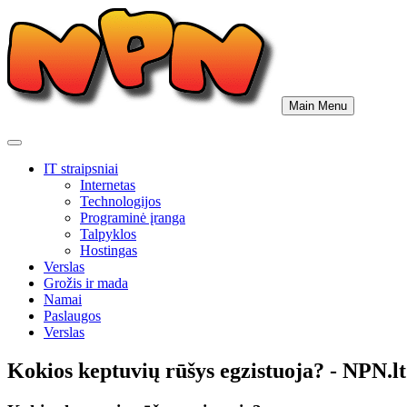
Skip
to
content
Main Menu
IT straipsniai
Internetas
Technologijos
Programinė įranga
Talpyklos
Hostingas
Verslas
Grožis ir mada
Namai
Paslaugos
Verslas
Kokios keptuvių rūšys egzistuoja? - NPN.lt