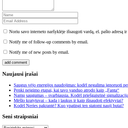
Noriu savo interneto naršyklėje išsaugoti vardą, el. pašto adresą ir 
Notify me of follow-up comments by email.
Notify me of new posts by email.
Naujausi įrašai
Saugus vėjo energijos naudojimas: kodėl negalima ignoruoti per
Penki neigimo etapai, kai tavo vanduo atrodo kaip „Fanta“
Namų saugumas – svarbiausia. Kodėl priešgaisrinė signalizacij
Mėšlo kratytuvai – kada į laukus ir kaip išnaudoti efektyviai?
Kodėl Neries pakrantė? Kuo ypatingi ten statomi nauji butai?
Seni straipsniai
Seni