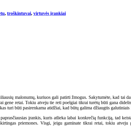
etu
,
troškintuvai
,
virtuvės įrankiai
iausių malonumų, kuriuos gali patirti žmogus. Sakytumėte, kad tai darb
rai gene retai. Tokiu atveju tie reti poelgiai tikrai turėtų būti gana di
kas turi būti pasirenkama atidžiai, kad būtų galima džiaugtis galutiniais r
 paprasčiausias įrankis, kuris atlieka labai konkrečią funkciją, tad keis
irtingas priemones. Visgi, jeigu gaminate tikrai retai, tokiu atveju g