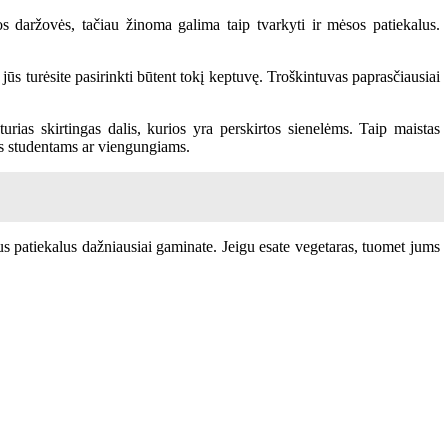
s daržovės, tačiau žinoma galima taip tvarkyti ir mėsos patiekalus.
 jūs turėsite pasirinkti būtent tokį keptuvę. Troškintuvas paprasčiausiai
urias skirtingas dalis, kurios yra perskirtos sienelėms. Taip maistas
tis studentams ar viengungiams.
ius patiekalus dažniausiai gaminate. Jeigu esate vegetaras, tuomet jums