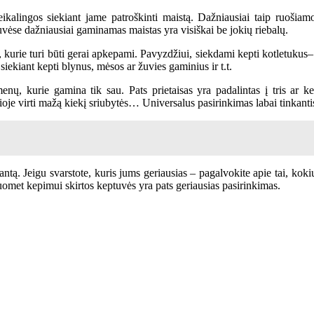
kalingos siekiant jame patroškinti maistą. Dažniausiai taip ruošiamo
vėse dažniausiai gaminamas maistas yra visiškai be jokių riebalų.
us, kurie turi būti gerai apkepami. Pavyzdžiui, siekdami kepti kotletukus–
siekiant kepti blynus, mėsos ar žuvies gaminius ir t.t.
nų, kurie gamina tik sau. Pats prietaisas yra padalintas į tris ar ket
čioje virti mažą kiekį sriubytės… Universalus pasirinkimas labai tinkan
ntą. Jeigu svarstote, kuris jums geriausias – pagalvokite apie tai, kok
tuomet kepimui skirtos keptuvės yra pats geriausias pasirinkimas.