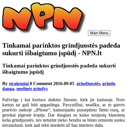
Skip
to
content
Main Menu
Tinkamai parinktos grindjuostės padeda
sukurti išbaigtumo įspūdį - NPN.lt
Tinkamai parinktos grindjuostės padeda sukurti
išbaigtumo įspūdį
By
straipsniai
0 Comment
2016-09-05
grindjuostės
,
grindų
danga
,
medinės grindys
Pažvelgę į kai kuriuos daiktus žinome, kiek jie kainuoja. Nors
kartais tai gali būti apgaulinga. Pavyzdžiui, neaišku, ar to gatvės
praeivio rankoje „iPhone“, kainuojantis pusseptinto šimto eurų, ar
gerokai pigesnė kopija. Dar daugiau su kaina susijusių klausimų
kelia grindjuostės, nes neturint nieko bendra su būsto remontu sunku
įsivaizduoti, kiek gali tekti atseikėti už šias interjero dalis.