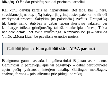
blizgėtų. O čia dar prisidėtų sunkiai prieinami tarpeliai.
Kai kurių dalykų kartais nė nepastebime. Bet tada, kai jų nėra,
suvokiame jų naudą. Į šią kategoriją grindjuostės patenka ne tik dėl
tvarkymosi procesų. Sakykim, jus pakviečia į svečius. Draugai ką
tik baigė namo statybas ir dabar ruošia įkurtuvių vakarėlį. Jei
kambaryje trūksta grindjuosčių, tai iškart atkreipia dėmesį. Tokia
nedidelė detalė, bet tokia reikšminga. Kambarys be jų – tarsi da
Vinčio „Mona Liza“ be paveiksle esančios moters.
Gali būti įdomu:
Kam gali būti skirta APVA parama?
Išbaigtumas gaunamas tada, kai galima rinktis iš plataus asortimento.
Gamintojai ir pardavėjai apie tai pagalvojo – dabar parduotuvėse
apstu pačių įvairiausių interjero detalių. Skirtingos medžiagos,
spalvos, formos – prisitaikymas prie pirkėjų poreikių.