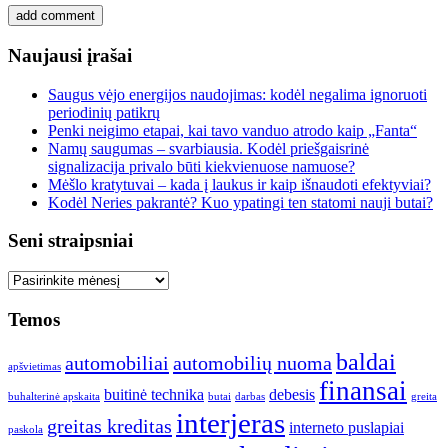
Naujausi įrašai
Saugus vėjo energijos naudojimas: kodėl negalima ignoruoti
periodinių patikrų
Penki neigimo etapai, kai tavo vanduo atrodo kaip „Fanta“
Namų saugumas – svarbiausia. Kodėl priešgaisrinė
signalizacija privalo būti kiekvienuose namuose?
Mėšlo kratytuvai – kada į laukus ir kaip išnaudoti efektyviai?
Kodėl Neries pakrantė? Kuo ypatingi ten statomi nauji butai?
Seni straipsniai
Seni
straipsniai
Temos
baldai
automobiliai
automobilių nuoma
apšvietimas
finansai
buitinė technika
debesis
buhalterinė apskaita
butai
darbas
greita
interjeras
greitas kreditas
interneto puslapiai
paskola