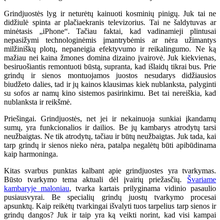
Grindjuostės lyg ir neturėtų kainuoti kosminių pinigų. Juk tai ne
didžiulė spinta ar plačiaekranis televizorius. Tai ne šaldytuvas ar
minėtasis „iPhone“. Tačiau faktai, kad vadinamieji plintusai
nepasižymi technologinėmis įmantrybėmis ar nėra užimantys
milžiniškų plotų, nepaneigia efektyvumo ir reikalingumo. Ne ką
mažiau nei kaina žmones domina dizaino įvairovė. Juk kiekvienas,
besiruošiantis remontuoti būstą, supranta, kad išlaidų tikrai bus. Prie
grindų ir sienos montuojamos juostos nesudarys didžiausios
biudžeto dalies, tad ir jų kainos klausimas kiek nublanksta, palyginti
su sofos ar namų kino sistemos pasirinkimu. Bet tai nereiškia, kad
nublanksta ir reikšmė.
Priešingai. Grindjuostės, net jei ir nekainuoja sunkiai įkandamų
sumų, yra funkcionalios ir dailios. Be jų kambarys atrodytų tarsi
neužbaigtas. Ne tik atrodytų, tačiau ir būtų neužbaigtas. Juk tada, kai
tarp grindų ir sienos nieko nėra, patalpa negalėtų būti apibūdinama
kaip harmoninga.
Kitas svarbus punktas kalbant apie grindjuostes yra tvarkymas.
Būsto tvarkymo tema aktuali dėl įvairių priežasčių.
Švariame
kambaryje maloniau
, tvarka kartais prilyginama vidinio pasaulio
pusiausvyrai. Be specialių grindų juostų tvarkymo procesai
apsunktų. Kaip reikėtų tvarkingai išvalyti tuos tarpelius tarp sienos ir
grindų dangos? Juk ir taip yra ką veikti norint, kad visi kampai