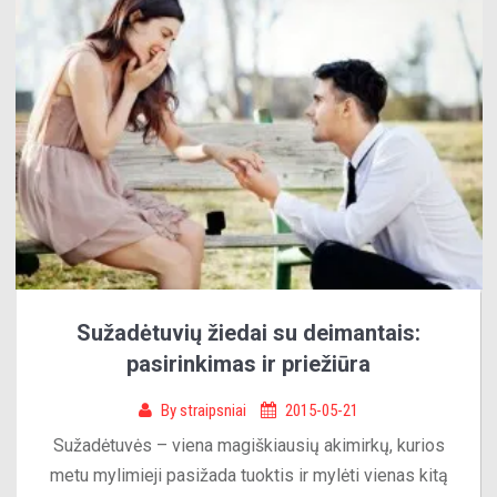
Sužadėtuvių žiedai su deimantais:
pasirinkimas ir priežiūra
By
straipsniai
2015-05-21
Sužadėtuvės – viena magiškiausių akimirkų, kurios
metu mylimieji pasižada tuoktis ir mylėti vienas kitą