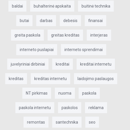
baldai
buhalterinė apskaita
buitinė technika
butai
darbas
debesis
finansai
greita paskola
greitas kreditas
interjeras
interneto puslapiai
interneto sprendimai
juvelyriniai dirbiniai
kreditai
kreditai internetu
kreditas
kreditas internetu
laidojimo paslaugos
NT pirkimas
nuoma
paskola
paskola internetu
paskolos
reklama
remontas
santechnika
seo