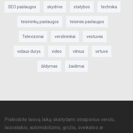
SEO paslaugos
skydrive
statybos
technika
teisininkų paslaugos
teisinės paslaugos
Televizoriai
verslininkai
vestuvės
vidaus durys
video
vilnius
virtuvė
šildymas
žaidimai
Praleiskite laisvą laiką skaitydami straipsnius verslo,
laisvalaikio, automobilizmo, grožio, sveikatos ar