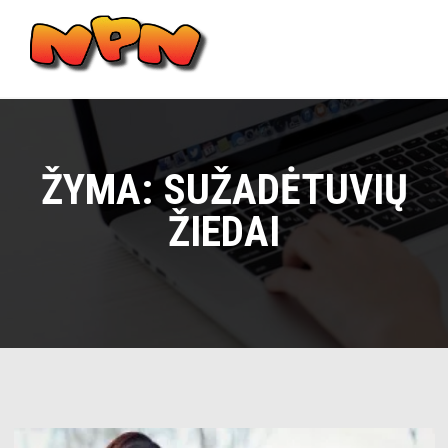
Skip
to
content
Main
Menu
ŽYMA:
SUŽADĖTUVIŲ
ŽIEDAI