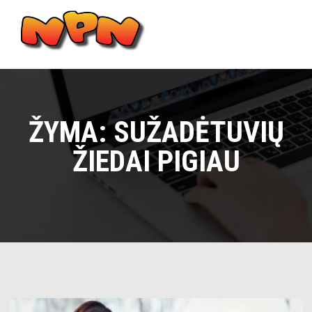
Skip
to
content
Main
Menu
ŽYMA:
SUŽADĖTUVIŲ
ŽIEDAI PIGIAU