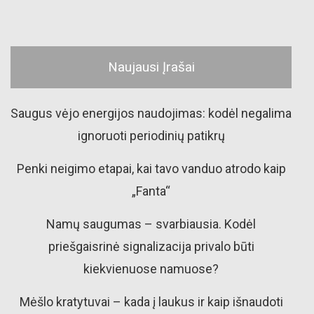
Naujausi Įrašai
Saugus vėjo energijos naudojimas: kodėl negalima
ignoruoti periodinių patikrų
Penki neigimo etapai, kai tavo vanduo atrodo kaip
„Fanta“
Namų saugumas – svarbiausia. Kodėl
priešgaisrinė signalizacija privalo būti
kiekvienuose namuose?
Mėšlo kratytuvai – kada į laukus ir kaip išnaudoti