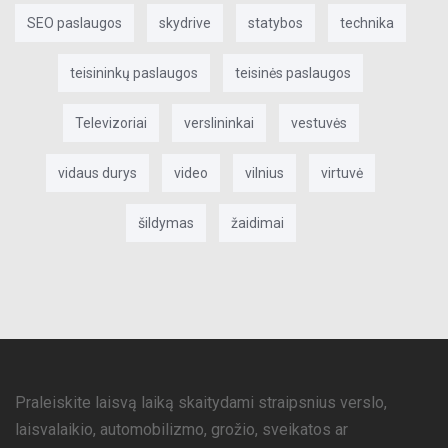
SEO paslaugos
skydrive
statybos
technika
teisininkų paslaugos
teisinės paslaugos
Televizoriai
verslininkai
vestuvės
vidaus durys
video
vilnius
virtuvė
šildymas
žaidimai
Praleiskite laisvą laiką skaitydami straipsnius verslo,
laisvalaikio, automobilizmo, grožio, sveikatos ar