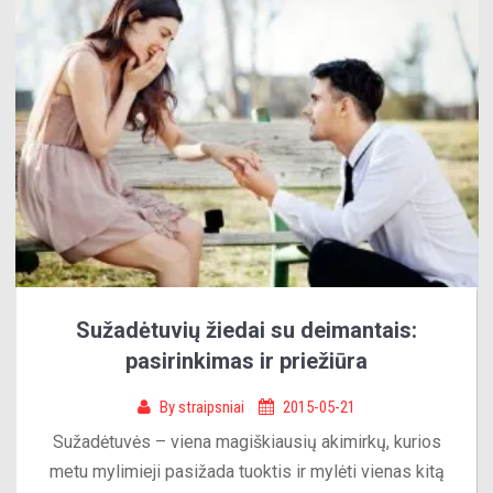
Sužadėtuvių žiedai su deimantais:
pasirinkimas ir priežiūra
By
straipsniai
2015-05-21
Sužadėtuvės – viena magiškiausių akimirkų, kurios
metu mylimieji pasižada tuoktis ir mylėti vienas kitą