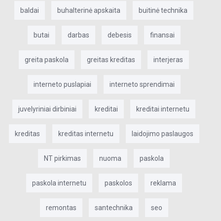
baldai
buhalterinė apskaita
buitinė technika
butai
darbas
debesis
finansai
greita paskola
greitas kreditas
interjeras
interneto puslapiai
interneto sprendimai
juvelyriniai dirbiniai
kreditai
kreditai internetu
kreditas
kreditas internetu
laidojimo paslaugos
NT pirkimas
nuoma
paskola
paskola internetu
paskolos
reklama
remontas
santechnika
seo