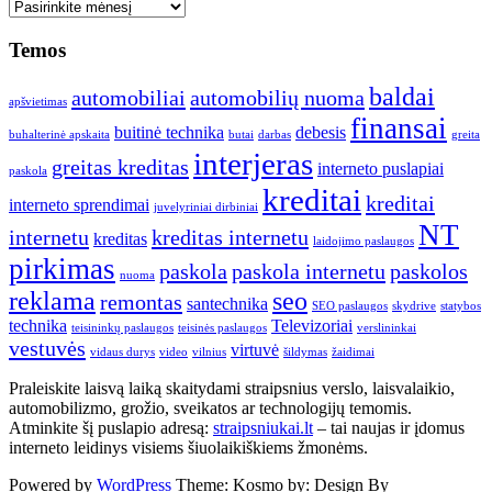
Seni
straipsniai
Temos
baldai
automobiliai
automobilių nuoma
apšvietimas
finansai
buitinė technika
debesis
buhalterinė apskaita
butai
darbas
greita
interjeras
greitas kreditas
interneto puslapiai
paskola
kreditai
kreditai
interneto sprendimai
juvelyriniai dirbiniai
NT
internetu
kreditas internetu
kreditas
laidojimo paslaugos
pirkimas
paskola
paskola internetu
paskolos
nuoma
reklama
seo
remontas
santechnika
SEO paslaugos
skydrive
statybos
technika
Televizoriai
teisininkų paslaugos
teisinės paslaugos
verslininkai
vestuvės
virtuvė
vidaus durys
video
vilnius
šildymas
žaidimai
Praleiskite laisvą laiką skaitydami straipsnius verslo, laisvalaikio,
automobilizmo, grožio, sveikatos ar technologijų temomis.
Atminkite šį puslapio adresą:
straipsniukai.lt
– tai naujas ir įdomus
interneto leidinys visiems šiuolaikiškiems žmonėms.
Powered by
WordPress
Theme: Kosmo by:
Design By