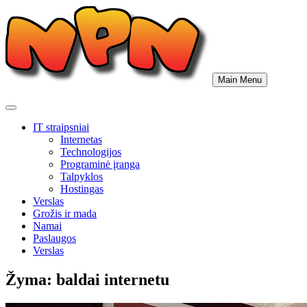
Skip
to
content
Main Menu
IT straipsniai
Internetas
Technologijos
Programinė įranga
Talpyklos
Hostingas
Verslas
Grožis ir mada
Namai
Paslaugos
Verslas
Žyma:
baldai internetu