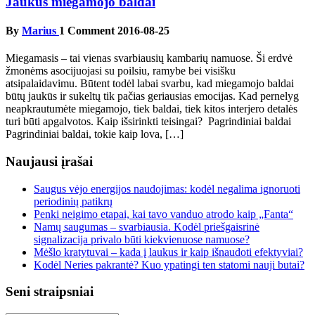
Jaukūs miegamojo baldai
By
Marius
1 Comment
2016-08-25
Miegamasis – tai vienas svarbiausių kambarių namuose. Ši erdvė
žmonėms asocijuojasi su poilsiu, ramybe bei visišku
atsipalaidavimu. Būtent todėl labai svarbu, kad miegamojo baldai
būtų jaukūs ir sukeltų tik pačias geriausias emocijas. Kad pernelyg
neapkrautumėte miegamojo, tiek baldai, tiek kitos interjero detalės
turi būti apgalvotos. Kaip išsirinkti teisingai? Pagrindiniai baldai
Pagrindiniai baldai, tokie kaip lova, […]
Naujausi įrašai
Saugus vėjo energijos naudojimas: kodėl negalima ignoruoti
periodinių patikrų
Penki neigimo etapai, kai tavo vanduo atrodo kaip „Fanta“
Namų saugumas – svarbiausia. Kodėl priešgaisrinė
signalizacija privalo būti kiekvienuose namuose?
Mėšlo kratytuvai – kada į laukus ir kaip išnaudoti efektyviai?
Kodėl Neries pakrantė? Kuo ypatingi ten statomi nauji butai?
Seni straipsniai