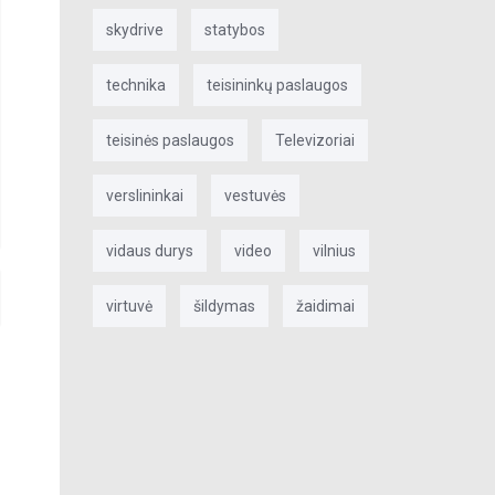
skydrive
statybos
technika
teisininkų paslaugos
teisinės paslaugos
Televizoriai
verslininkai
vestuvės
vidaus durys
video
vilnius
virtuvė
šildymas
žaidimai