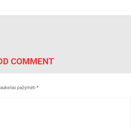
DD COMMENT
 laukeliai pažymėti
*