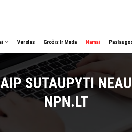
ai
Verslas
Grožis Ir Mada
Namai
Paslaugo
KAIP SUTAUPYTI NEAU
NPN.LT