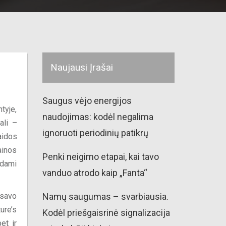
Naujausi Įrašai
Saugus vėjo energijos
tyje,
naudojimas: kodėl negalima
ali –
ignoruoti periodinių patikrų
aidos
ainos
Penki neigimo etapai, kai tavo
odami
vanduo atrodo kaip „Fanta“
 savo
Namų saugumas – svarbiausia.
ure’s
Kodėl priešgaisrinė signalizacija
et ir