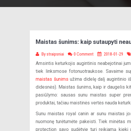
Maistas šunims: kaip sutaupyti nea
By
straipsniai
0 Comment
2018-01-29
Amsintis keturkojis augintinis neabejotinai jum
tiek linksmose fotonuotraukose. Savaime sup
maistas šunims
užima didelę dalį augintinio i
didesnės). Maistas šunims, kaip ir daugelis kit
pasiūlymo: sausas sunu maistas super pre
produktai, tačiau maistinės vertės nauda keturko
Sunu maistas royal canin ar sunu maistas jo
nuomonę turėtumėte pakeisti. Tiek minėtas ma
protection savo sudėtyje turi reikiamą kiekį 