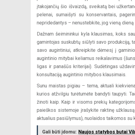
įtakojančių šio išvaizdą, sveikatą bei užkerta
pelenai, sumaišyti su konservantais, pagerin
nepridedantys – nenustebkite, jog vieną dieną 
Dažnam šeimininkui kyla klausimas, koks sa
gamintojas suskubtų siūlyti savo produkciją, ta
savo augintiniui, atkreipkite dėmesį į gaminio 
augintinio mitybai keliamus reikalavimus (šuns
ligas ir panašūs kriterijai). Sudėtingas uždav
konsultaciją augintinio mitybos klausimais.
Sunu maistas pigiau – tema, aktuali kiekviena
kurios atžvilgiu turėtumėte bandyti taupyti. 
žinoti kaip. Kaip ir visoms prekių kategorijom
paieškos sistemoje įrašykite raktinę užklausą 
aktualius pasiūlymus), nuolaidos taikomos su kl
Gali būti įdomu:
Naujos statybos butai Viln