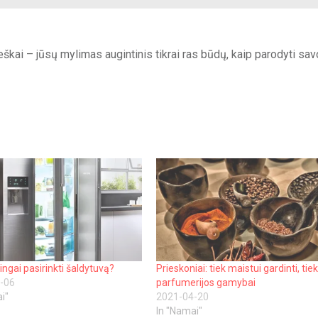
škai – jūsų mylimas augintinis tikrai ras būdų, kaip parodyti sav
singai pasirinkti šaldytuvą?
Prieskoniai: tiek maistui gardinti, tie
-06
parfumerijos gamybai
i"
2021-04-20
In "Namai"