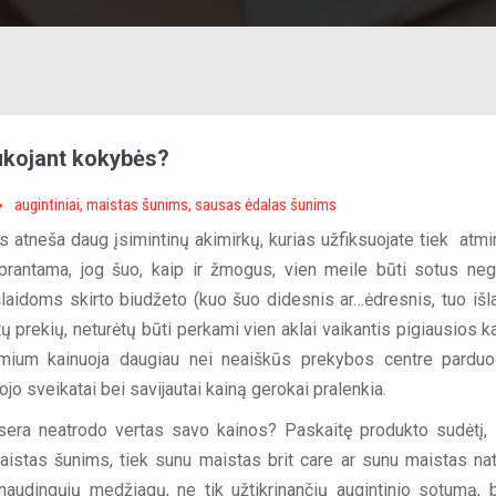
ukojant kokybės?
augintiniai
,
maistas šunims
,
sausas ėdalas šunims
s atneša daug įsimintinų akimirkų, kurias užfiksuojate tiek atmin
rantama, jog šuo, kaip ir žmogus, vien meile būti sotus neg
šlaidoms skirto biudžeto (kuo šuo didesnis ar…ėdresnis, tuo išl
ų prekių, neturėtų būti perkami vien aklai vaikantis pigiausios k
mium kainuoja daugiau nei neaiškūs prekybos centre pardu
jo sveikatai bei savijautai kainą gerokai pralenkia.
sera neatrodo vertas savo kainos? Paskaitę produkto sudėtį,
istas šunims, tiek sunu maistas brit care ar sunu maistas nat
naudingųjų medžiagų, ne tik užtikrinančių augintinio sotumą, b