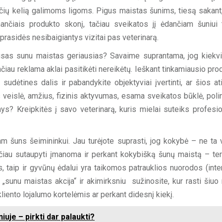
nčių kelią galimoms ligoms. Pigus maistas šunims, tiesą sakant,
ančiais produkto skonį, tačiau sveikatos jį ėdančiam šuniui t
prasidės nesibaigiantys vizitai pas veterinarą.
usas sunu maistas geriausias? Savaime suprantama, jog kiekv
čiau reklama aklai pasitikėti nereikėtų. Ieškant tinkamiausio pro
sudėtines dalis ir pabandykite objektyviai įvertinti, ar šios ati
 veislė, amžius, fizinis aktyvumas, esama sveikatos būklė, polin
inys? Kreipkitės į savo veterinarą, kuris mielai suteiks profesio
m šuns šeimininkui. Jau turėjote suprasti, jog kokybė – ne ta v
Tačiau sutaupyti įmanoma ir perkant kokybišką šunų maistą – ter
s, taip ir gyvūnų ėdalui yra taikomos patrauklios nuorodos (inte
„sunu maistas akcija“ ir akimirksniu sužinosite, kur rasti šiuo
iento lojalumo kortelėmis ar perkant didesnį kiekį.
iuje – pirkti dar palaukti?