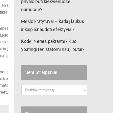
privalo būti kiekvienuose
 tėra
namuose?
ikrai
Mėšlo kratytuvai – kada į laukus
ienas
ir kaip išnaudoti efektyviai?
dukto
Kodėl Neries pakrantė? Kuo
tinka
kis į
ypatingi ten statomi nauji butai?
nalią
ieta,
Seni Straipsniai
eikia
rneto
Seni
straipsniai
 metu