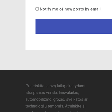
Notify me of new posts by email.
Praleiskite laisvą laiką skaitydami
straipsnius verslo, laisvalaikio,
automobilizmo, grožio, sveikatos ar
technologijų temomis. Atminkite šį