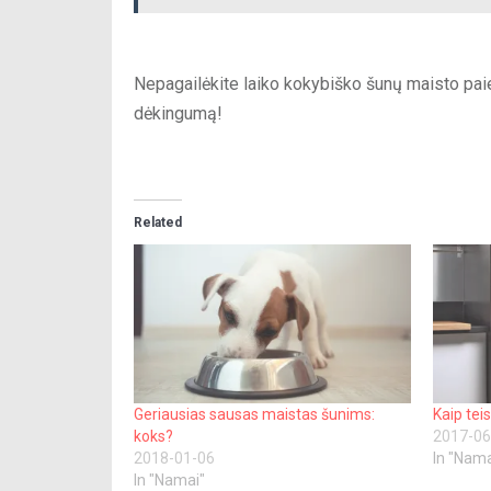
Nepagailėkite laiko kokybiško šunų maisto paie
dėkingumą!
Related
Geriausias sausas maistas šunims:
Kaip tei
koks?
2017-06
2018-01-06
In "Nama
In "Namai"