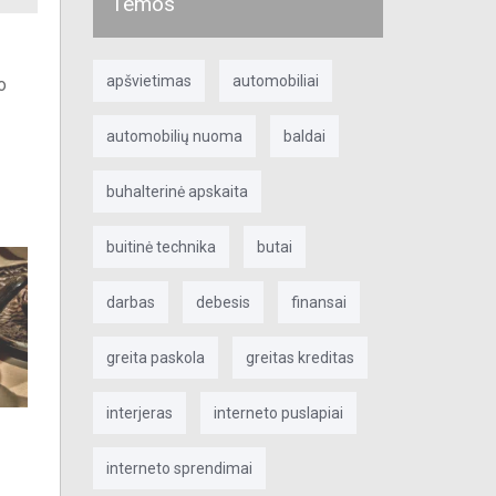
Temos
apšvietimas
automobiliai
o
automobilių nuoma
baldai
buhalterinė apskaita
buitinė technika
butai
darbas
debesis
finansai
greita paskola
greitas kreditas
interjeras
interneto puslapiai
k
interneto sprendimai