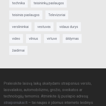
technika
teisininkų paslaugos
teisinės paslaugos
Televizoriai
verslininkai
vestuvės
vidaus durys
video
vilnius
virtuvė
šildymas
žaidimai
Praleiskite laisvą laiką skaitydami straipsnius verslo,
laisvalaikio, automobilizmo, grožio, sveikatos ar
technologijų temomis. Atminkite šį puslapio adresą:
straipsniukai.lt
– tai naujas ir įdomus interneto leidinys