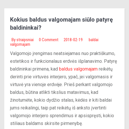
Kokius baldus valgomajam siūlo patyrę
baldininkai?
By
straipsniai
0 Comment
2018-02-19
baldai
valgomajam
Valgomojo įrengimas neatsiejamas nuo praktiškumo,
estetikos ir funkcionalaus erdvės išplanavimo. Patyrę
baldininkai primena, kad
baldus valgomajam
reikėtų
derinti prie virtuvės interjero, ypač, jei valgomasis ir
virtuvė yra vienoje erdvėje. Prieš perkant valgomojo
baldus, būtina atlikti tikslius matavimus, kad
žinotumėte, kokio dydžio stalas, kėdės ir kiti baldai
jums reikalingi, taip pat reikėtų iš anksto įvertinti
valgomojo interjero sprendimus ir apsispręsti, kokio
stiliaus baldams skirsite pirmenybę.