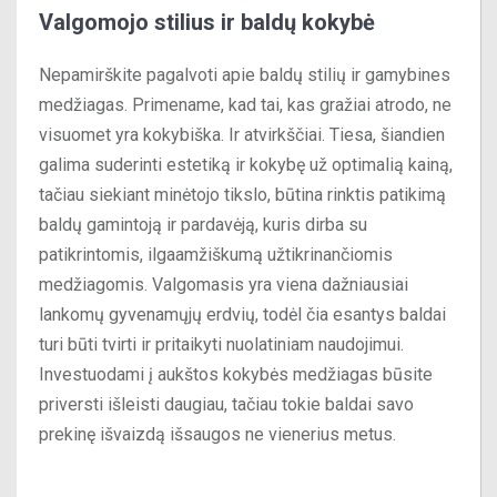
Valgomojo stilius ir baldų kokybė
Nepamirškite pagalvoti apie baldų stilių ir gamybines
medžiagas. Primename, kad tai, kas gražiai atrodo, ne
visuomet yra kokybiška. Ir atvirkščiai. Tiesa, šiandien
galima suderinti estetiką ir kokybę už optimalią kainą,
tačiau siekiant minėtojo tikslo, būtina rinktis patikimą
baldų gamintoją ir pardavėją, kuris dirba su
patikrintomis, ilgaamžiškumą užtikrinančiomis
medžiagomis. Valgomasis yra viena dažniausiai
lankomų gyvenamųjų erdvių, todėl čia esantys baldai
turi būti tvirti ir pritaikyti nuolatiniam naudojimui.
Investuodami į aukštos kokybės medžiagas būsite
priversti išleisti daugiau, tačiau tokie baldai savo
prekinę išvaizdą išsaugos ne vienerius metus.