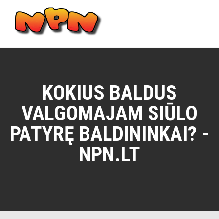
Skip
to
content
Main
Menu
KOKIUS BALDUS
VALGOMAJAM SIŪLO
PATYRĘ BALDININKAI? -
NPN.LT