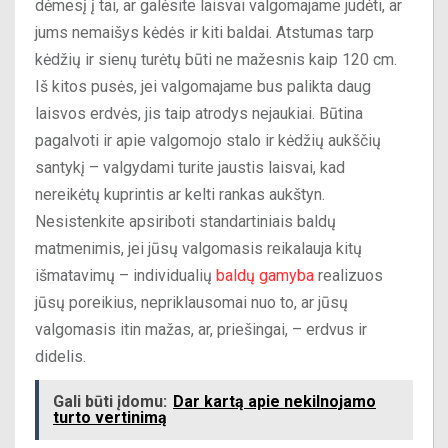
dėmesį į tai, ar galėsite laisvai valgomajame judėti, ar
jums nemaišys kėdės ir kiti baldai. Atstumas tarp
kėdžių ir sienų turėtų būti ne mažesnis kaip 120 cm.
Iš kitos pusės, jei valgomajame bus palikta daug
laisvos erdvės, jis taip atrodys nejaukiai. Būtina
pagalvoti ir apie valgomojo stalo ir kėdžių aukščių
santykį – valgydami turite jaustis laisvai, kad
nereikėtų kuprintis ar kelti rankas aukštyn.
Nesistenkite apsiriboti standartiniais baldų
matmenimis, jei jūsų valgomasis reikalauja kitų
išmatavimų – individualių
baldų gamyba
realizuos
jūsų poreikius, nepriklausomai nuo to, ar jūsų
valgomasis itin mažas, ar, priešingai, – erdvus ir
didelis.
Gali būti įdomu:
Dar kartą apie nekilnojamo
turto vertinimą