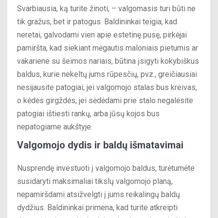
Svarbiausia, ką turite žinoti, – valgomasis turi būti ne
tik gražus, bet ir patogus. Baldininkai teigia, kad
neretai, galvodami vien apie estetinę pusę, pirkėjai
pamiršta, kad siekiant mėgautis maloniais pietumis ar
vakariene su šeimos nariais, būtina įsigyti kokybiškus
baldus, kurie nekeltų jums rūpesčių, pvz., greičiausiai
nesijausite patogiai, jei valgomojo stalas bus kreivas,
o kėdės girgždės, jei sėdėdami prie stalo negalėsite
patogiai ištiesti rankų, arba jūsų kojos bus
nepatogiame aukštyje.
Valgomojo dydis ir baldų išmatavimai
Nusprendę investuoti į valgomojo baldus, turėtumėte
susidaryti maksimaliai tikslų valgomojo planą,
nepamiršdami atsižvelgti į jums reikalingų baldų
dydžius. Baldininkai primena, kad turite atkreipti