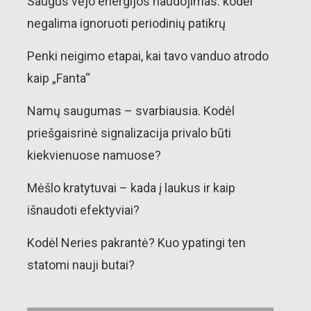
Saugus vėjo energijos naudojimas: kodėl
negalima ignoruoti periodinių patikrų
Penki neigimo etapai, kai tavo vanduo atrodo
kaip „Fanta“
Namų saugumas – svarbiausia. Kodėl
priešgaisrinė signalizacija privalo būti
kiekvienuose namuose?
Mėšlo kratytuvai – kada į laukus ir kaip
išnaudoti efektyviai?
Kodėl Neries pakrantė? Kuo ypatingi ten
statomi nauji butai?