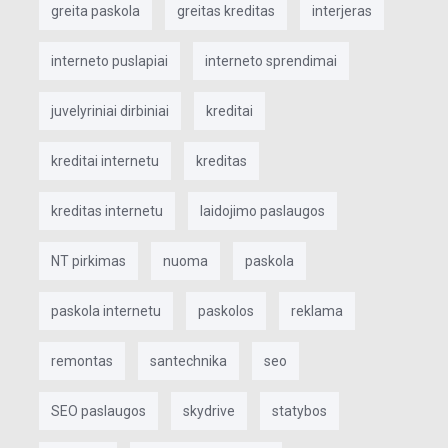
greita paskola
greitas kreditas
interjeras
interneto puslapiai
interneto sprendimai
juvelyriniai dirbiniai
kreditai
kreditai internetu
kreditas
kreditas internetu
laidojimo paslaugos
NT pirkimas
nuoma
paskola
paskola internetu
paskolos
reklama
remontas
santechnika
seo
SEO paslaugos
skydrive
statybos