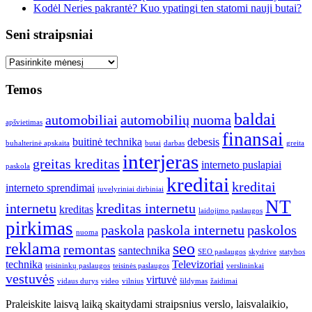
Kodėl Neries pakrantė? Kuo ypatingi ten statomi nauji butai?
Seni straipsniai
Seni
straipsniai
Temos
baldai
automobiliai
automobilių nuoma
apšvietimas
finansai
buitinė technika
debesis
buhalterinė apskaita
butai
darbas
greita
interjeras
greitas kreditas
interneto puslapiai
paskola
kreditai
kreditai
interneto sprendimai
juvelyriniai dirbiniai
NT
internetu
kreditas internetu
kreditas
laidojimo paslaugos
pirkimas
paskola
paskola internetu
paskolos
nuoma
reklama
seo
remontas
santechnika
SEO paslaugos
skydrive
statybos
technika
Televizoriai
teisininkų paslaugos
teisinės paslaugos
verslininkai
vestuvės
virtuvė
vidaus durys
video
vilnius
šildymas
žaidimai
Praleiskite laisvą laiką skaitydami straipsnius verslo, laisvalaikio,