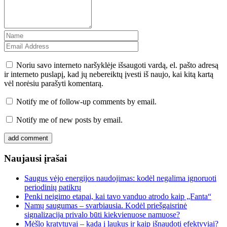
Noriu savo interneto naršyklėje išsaugoti vardą, el. pašto adresą
ir interneto puslapį, kad jų nebereiktų įvesti iš naujo, kai kitą kartą
vėl norėsiu parašyti komentarą.
Notify me of follow-up comments by email.
Notify me of new posts by email.
Naujausi įrašai
Saugus vėjo energijos naudojimas: kodėl negalima ignoruoti
periodinių patikrų
Penki neigimo etapai, kai tavo vanduo atrodo kaip „Fanta“
Namų saugumas – svarbiausia. Kodėl priešgaisrinė
signalizacija privalo būti kiekvienuose namuose?
Mėšlo kratytuvai – kada į laukus ir kaip išnaudoti efektyviai?