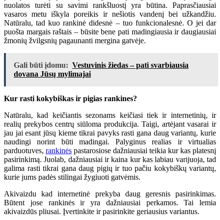
nuolatos turėti su savimi rankšluostį yra būtina. Paprasčiausiai
vasaros metu iškyla poreikis ir nešiotis vandenį bei užkandžiu.
Natūralu, tad kuo rankinė didesnė – tuo funkcionalesnė. O jei dar
puošta margais raštais – būsite bene pati madingiausia ir daugiausiai
žmonių žvilgsnių pagaunanti mergina gatvėje.
Gali būti įdomu:
Vestuvinis žiedas – pati svarbiausia
dovana Jūsų mylimajai
Kur rasti kokybiškas ir pigias rankines?
Natūralu, kad keičiantis sezonams keičiasi tiek ir internetinių, ir
realių prekybos centrų siūloma produkcija. Taigi, artėjant vasarai ir
jau jai esant jūsų kieme tikrai pavyks rasti gana daug variantų, kurie
naudingi norint būti madingai. Palyginus realias ir virtualias
parduotuves,
rankinės
pastarosiose dažniausiai teikia kur kas platesnį
pasirinkimą. Juolab, dažniausiai ir kaina kur kas labiau varijuoja, tad
galima rasti tikrai gana daug pigių ir tuo pačiu kokybiškų variantų,
kurie jums padės stilingai žygiuoti gatvėmis.
Akivaizdu kad internetinė prekyba daug geresnis pasirinkimas.
Būtent jose rankinės ir yra dažniausiai perkamos. Tai lemia
akivaizdūs pliusai. Įvertinkite ir pasirinkite geriausius variantus.