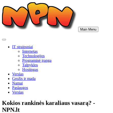
Skip
to
content
Main Menu
IT straipsniai
Internetas
Technologijos
Programinė įranga
Talpyklos
Hostingas
Verslas
Grožis ir mada
Namai
Paslaugos
Verslas
Kokios rankinės karaliaus vasarą? -
NPN.lt