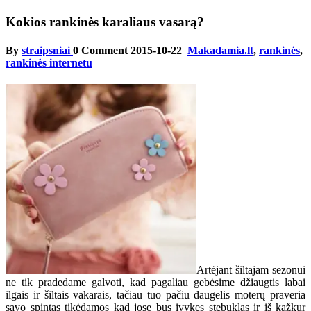
Kokios rankinės karaliaus vasarą?
By
straipsniai
0 Comment
2015-10-22
Makadamia.lt
,
rankinės
,
rankinės internetu
Artėjant šiltajam sezonui
ne tik pradedame galvoti, kad pagaliau gebėsime džiaugtis labai
ilgais ir šiltais vakarais, tačiau tuo pačiu daugelis moterų praveria
savo spintas tikėdamos kad jose bus įvykęs stebuklas ir iš kažkur