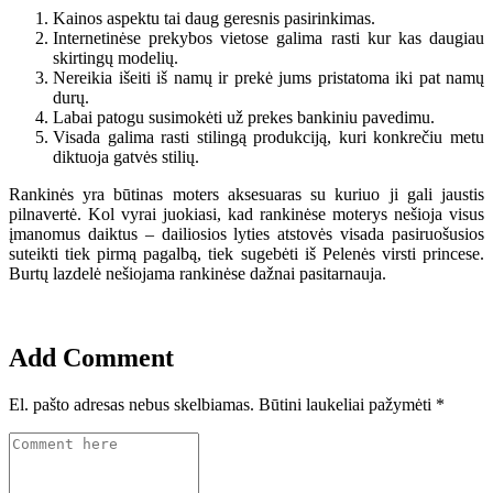
Kainos aspektu tai daug geresnis pasirinkimas.
Internetinėse prekybos vietose galima rasti kur kas daugiau
skirtingų modelių.
Nereikia išeiti iš namų ir prekė jums pristatoma iki pat namų
durų.
Labai patogu susimokėti už prekes bankiniu pavedimu.
Visada galima rasti stilingą produkciją, kuri konkrečiu metu
diktuoja gatvės stilių.
Rankinės yra būtinas moters aksesuaras su kuriuo ji gali jaustis
pilnavertė. Kol vyrai juokiasi, kad rankinėse moterys nešioja visus
įmanomus daiktus – dailiosios lyties atstovės visada pasiruošusios
suteikti tiek pirmą pagalbą, tiek sugebėti iš Pelenės virsti princese.
Burtų lazdelė nešiojama rankinėse dažnai pasitarnauja.
Add Comment
El. pašto adresas nebus skelbiamas.
Būtini laukeliai pažymėti
*