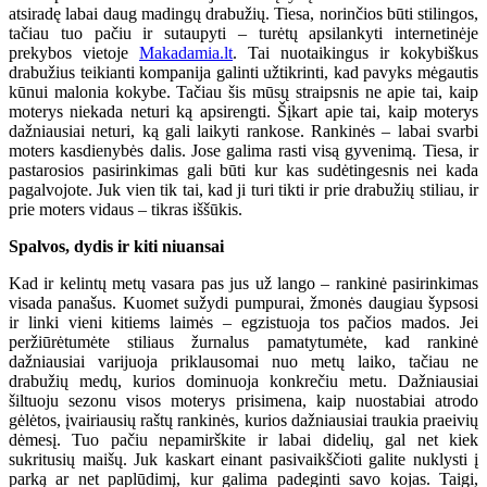
atsiradę labai daug madingų drabužių. Tiesa, norinčios būti stilingos,
tačiau tuo pačiu ir sutaupyti – turėtų apsilankyti internetinėje
prekybos vietoje
Makadamia.lt
. Tai nuotaikingus ir kokybiškus
drabužius teikianti kompanija galinti užtikrinti, kad pavyks mėgautis
kūnui malonia kokybe. Tačiau šis mūsų straipsnis ne apie tai, kaip
moterys niekada neturi ką apsirengti. Šįkart apie tai, kaip moterys
dažniausiai neturi, ką gali laikyti rankose. Rankinės – labai svarbi
moters kasdienybės dalis. Jose galima rasti visą gyvenimą. Tiesa, ir
pastarosios pasirinkimas gali būti kur kas sudėtingesnis nei kada
pagalvojote. Juk vien tik tai, kad ji turi tikti ir prie drabužių stiliau, ir
prie moters vidaus – tikras iššūkis.
Spalvos, dydis ir kiti niuansai
Kad ir kelintų metų vasara pas jus už lango – rankinė pasirinkimas
visada panašus. Kuomet sužydi pumpurai, žmonės daugiau šypsosi
ir linki vieni kitiems laimės – egzistuoja tos pačios mados. Jei
peržiūrėtumėte stiliaus žurnalus pamatytumėte, kad rankinė
dažniausiai varijuoja priklausomai nuo metų laiko, tačiau ne
drabužių medų, kurios dominuoja konkrečiu metu. Dažniausiai
šiltuoju sezonu visos moterys prisimena, kaip nuostabiai atrodo
gėlėtos, įvairiausių raštų rankinės, kurios dažniausiai traukia praeivių
dėmesį. Tuo pačiu nepamirškite ir labai didelių, gal net kiek
sukritusių maišų. Juk kaskart einant pasivaikščioti galite nuklysti į
parką ar net paplūdimį, kur galima padeginti savo kojas. Taigi,