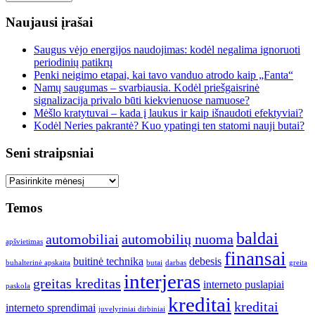
Naujausi įrašai
Saugus vėjo energijos naudojimas: kodėl negalima ignoruoti
periodinių patikrų
Penki neigimo etapai, kai tavo vanduo atrodo kaip „Fanta“
Namų saugumas – svarbiausia. Kodėl priešgaisrinė
signalizacija privalo būti kiekvienuose namuose?
Mėšlo kratytuvai – kada į laukus ir kaip išnaudoti efektyviai?
Kodėl Neries pakrantė? Kuo ypatingi ten statomi nauji butai?
Seni straipsniai
Seni
straipsniai
Temos
baldai
automobiliai
automobilių nuoma
apšvietimas
finansai
buitinė technika
debesis
buhalterinė apskaita
butai
darbas
greita
interjeras
greitas kreditas
interneto puslapiai
paskola
kreditai
kreditai
interneto sprendimai
juvelyriniai dirbiniai