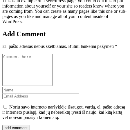
This is an example of a WordPress page, you could edit this to put
information about yourself or your site so readers know where you
are coming from. You can create as many pages like this one or sub-
pages as you like and manage all of your content inside of
WordPress.
Add Comment
El. pašto adresas nebus skelbiamas.
Būtini laukeliai pažymėti
*
Noriu savo interneto naršyklėje išsaugoti vardą, el. pašto adresą
ir interneto puslapį, kad jų nebereiktų įvesti iš naujo, kai kitą kartą
vėl norėsiu parašyti komentarą.