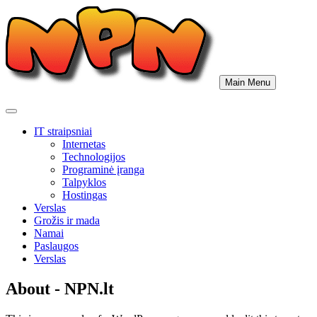
Skip
to
content
Main Menu
IT straipsniai
Internetas
Technologijos
Programinė įranga
Talpyklos
Hostingas
Verslas
Grožis ir mada
Namai
Paslaugos
Verslas
About - NPN.lt