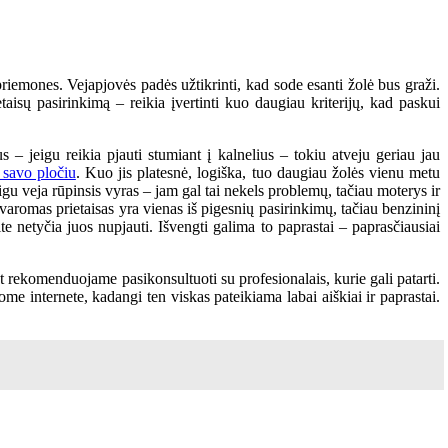
priemones. Vejapjovės padės užtikrinti, kad sode esanti žolė bus graži.
etaisų pasirinkimą – reikia įvertinti kuo daugiau kriterijų, kad paskui
s – jeigu reikia pjauti stumiant į kalnelius – tokiu atveju geriau jau
s savo pločiu
. Kuo jis platesnė, logiška, tuo daugiau žolės vienu metu
Jeigu veja rūpinsis vyras – jam gal tai nekels problemų, tačiau moterys ir
a varomas prietaisas yra vienas iš pigesnių pasirinkimų, tačiau benzininį
te netyčia juos nupjauti. Išvengti galima to paprastai – paprasčiausiai
 rekomenduojame pasikonsultuoti su profesionalais, kurie gali patarti.
e internete, kadangi ten viskas pateikiama labai aiškiai ir paprastai.