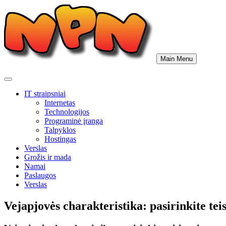
Skip
to
content
Main Menu
IT straipsniai
Internetas
Technologijos
Programinė įranga
Talpyklos
Hostingas
Verslas
Grožis ir mada
Namai
Paslaugos
Verslas
Vejapjovės charakteristika: pasirinkite tei