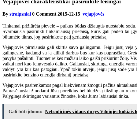
Vejapjovės charakteristika: pasirinkite teisingai
By
straipsniai
0 Comment
2015-12-15
vejapjovės
Tinkamai prižiūrėta pievelė – puikus būdas džiaugtis nuostabiu sodu. Ž
Svarbiausia pasirinkti tinkamiausią prietaisą, kuris gali padėti tai į
būtumėte tikras, jog pasirinkote patį geriausią prietaisą.
Vejapjovės pirmiausia gali skirtis savo galingumu. Jeigu jūsų veja yr
galingesnė, kadangi su ja atlikti darbus bus kur kas paprasčiau. Greta
pavyks pašalinti. Tuomet reikės mažiau laiko gaišti prižiūrint žolę. Visg
vaikai nori kuo lengvesnio daikto. Galiausiai, skirtinga energija varomi
valdyti yra kur kas patogiau. Ypač tokiu atveju, jeigu jūsų sode yra l
pasirinkite benzino energija dirbantį prietaisą.
Vejapjovės pasirenkamos pagal kiekvienam žmogui pačius aktualiausius 
Paprasčiausiai žinodami Jūsų poreikius bei biudžetą tikslingiau rekom
Palyginęs skirtingus variantus žinosite, koks Jums labiausiai tinka.
Gali būti įdomu:
Netradicinės vidaus durys Vilniuje: kokiais k