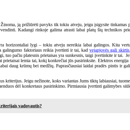
inoma, ją prižiūrėti pavyks tik tokiu atveju, jeigu įsigysite tinkamas 
gyvendinti. Kadangi rinkoje galima atrasti labai platų šių technikos pri
a horizontaliai lygi – tokiu atveju nereikia labai galingos. Kita vertu
 galingumo faktoriaus reikia įvertinti ir tai, kad
vejapjovės gali skirti
i, tuo pačiu platesnis prietaisas yra sunkesnis, taigi įvertinkite ir tai. 
 prietaisai lemia tai, kokį konkrečiai jūs pasirinksite. Elektros energij
abai daug krūmų bei medžių. Paprasčiausiai laidai pradės pintis ir gali
kriterijus. Jeigu nežinote, koks variantas Jums tiktų labiausiai, tuomet
enduos dėl konkretaus pasirinkimo. Pirmiausia įvertinti galimybes siūlom
riterijais vadovautis?