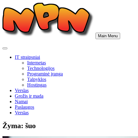
Skip
to
content
Main Menu
IT straipsniai
Internetas
Technologijos
Programinė įranga
Talpyklos
Hostingas
Verslas
Grožis ir mada
Namai
Paslaugos
Verslas
Žyma:
šuo