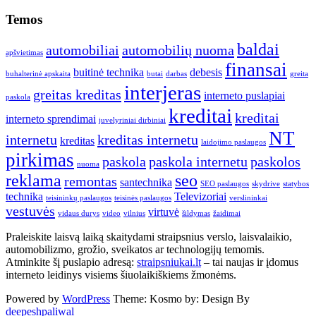
straipsniai
Temos
baldai
automobiliai
automobilių nuoma
apšvietimas
finansai
buitinė technika
debesis
buhalterinė apskaita
butai
darbas
greita
interjeras
greitas kreditas
interneto puslapiai
paskola
kreditai
kreditai
interneto sprendimai
juvelyriniai dirbiniai
NT
internetu
kreditas internetu
kreditas
laidojimo paslaugos
pirkimas
paskola
paskola internetu
paskolos
nuoma
reklama
seo
remontas
santechnika
SEO paslaugos
skydrive
statybos
technika
Televizoriai
teisininkų paslaugos
teisinės paslaugos
verslininkai
vestuvės
virtuvė
vidaus durys
video
vilnius
šildymas
žaidimai
Praleiskite laisvą laiką skaitydami straipsnius verslo, laisvalaikio,
automobilizmo, grožio, sveikatos ar technologijų temomis.
Atminkite šį puslapio adresą:
straipsniukai.lt
– tai naujas ir įdomus
interneto leidinys visiems šiuolaikiškiems žmonėms.
Powered by
WordPress
Theme: Kosmo by:
Design By
deepeshpaliwal