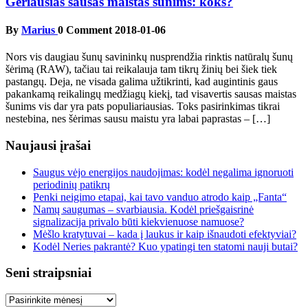
Geriausias sausas maistas šunims: koks?
By
Marius
0 Comment
2018-01-06
Nors vis daugiau šunų savininkų nusprendžia rinktis natūralų šunų
šėrimą (RAW), tačiau tai reikalauja tam tikrų žinių bei šiek tiek
pastangų. Deja, ne visada galima užtikrinti, kad augintinis gaus
pakankamą reikalingų medžiagų kiekį, tad visavertis sausas maistas
šunims vis dar yra pats populiariausias. Toks pasirinkimas tikrai
nestebina, nes šėrimas sausu maistu yra labai paprastas – […]
Naujausi įrašai
Saugus vėjo energijos naudojimas: kodėl negalima ignoruoti
periodinių patikrų
Penki neigimo etapai, kai tavo vanduo atrodo kaip „Fanta“
Namų saugumas – svarbiausia. Kodėl priešgaisrinė
signalizacija privalo būti kiekvienuose namuose?
Mėšlo kratytuvai – kada į laukus ir kaip išnaudoti efektyviai?
Kodėl Neries pakrantė? Kuo ypatingi ten statomi nauji butai?
Seni straipsniai
Seni