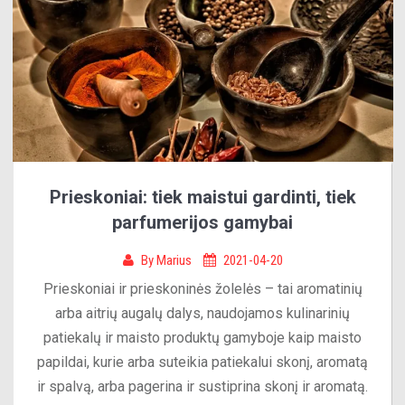
Prieskoniai: tiek maistui gardinti, tiek
parfumerijos gamybai
By
Marius
2021-04-20
Prieskoniai ir prieskoninės žolelės – tai aromatinių
arba aitrių augalų dalys, naudojamos kulinarinių
patiekalų ir maisto produktų gamyboje kaip maisto
papildai, kurie arba suteikia patiekalui skonį, aromatą
ir spalvą, arba pagerina ir sustiprina skonį ir aromatą.