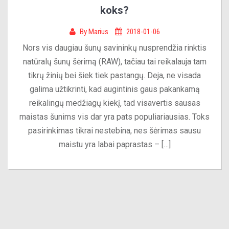
koks?
By
Marius
2018-01-06
Nors vis daugiau šunų savininkų nusprendžia rinktis
natūralų šunų šėrimą (RAW), tačiau tai reikalauja tam
tikrų žinių bei šiek tiek pastangų. Deja, ne visada
galima užtikrinti, kad augintinis gaus pakankamą
reikalingų medžiagų kiekį, tad visavertis sausas
maistas šunims vis dar yra pats populiariausias. Toks
pasirinkimas tikrai nestebina, nes šėrimas sausu
maistu yra labai paprastas – […]