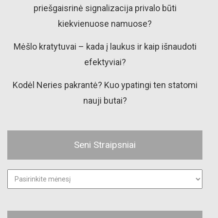
priešgaisrinė signalizacija privalo būti
kiekvienuose namuose?
Mėšlo kratytuvai – kada į laukus ir kaip išnaudoti
efektyviai?
Kodėl Neries pakrantė? Kuo ypatingi ten statomi
nauji butai?
Seni Straipsniai
Seni
straipsniai