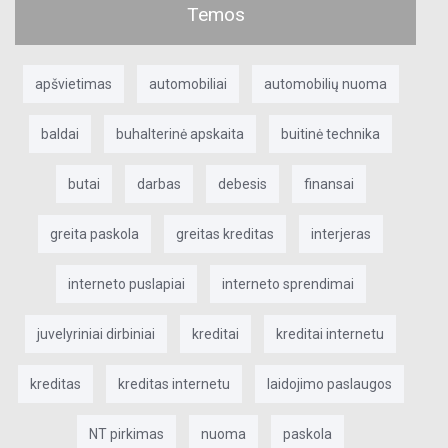
Temos
apšvietimas
automobiliai
automobilių nuoma
baldai
buhalterinė apskaita
buitinė technika
butai
darbas
debesis
finansai
greita paskola
greitas kreditas
interjeras
interneto puslapiai
interneto sprendimai
juvelyriniai dirbiniai
kreditai
kreditai internetu
kreditas
kreditas internetu
laidojimo paslaugos
NT pirkimas
nuoma
paskola