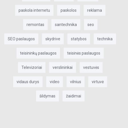
paskola internetu
paskolos
reklama
remontas
santechnika
seo
SEO paslaugos
skydrive
statybos
technika
teisininkų paslaugos
teisinės paslaugos
Televizoriai
verslininkai
vestuvės
vidaus durys
video
vilnius
virtuvė
šildymas
žaidimai