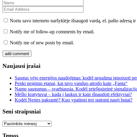
Noriu savo interneto naršyklėje išsaugoti vardą, el. pašto adresą ir 
Notify me of follow-up comments by email.
Notify me of new posts by email.
Naujausi įrašai
Saugus vėjo energijos naudojimas: kodėl negalima ignoruoti per
Penki neigimo etapai, kai tavo vanduo atrodo kaip „Fanta“
Namų saugumas – svarbiausia. Kodėl priešgaisrinė signalizacij
Mėšlo kratytuvai – kada į laukus ir kaip išnaudoti efektyviai?
Kodėl Neries pakrantė? Kuo ypatingi ten statomi nauji butai?
Seni straipsniai
Seni
straipsniai
Temos