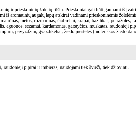
ių ir prieskoninių žolelių rūšių. Prieskoniai gali būti gaunami iš įvairi
i iš aromatinių augalų lapų atskirai vadinami prieskoninėmis žolelėmis. 
airūnas, mėtos, rozmarinas, čiobreliai, krapai, bazilikas, petražolės, rau
, aguonos, sezamai, kardamonas, garstyčios, muskatas, raudonieji pipirai, j
purų, pavyzdžiui, gvazdikėliai, žiedo piestelės (moteriškos žiedo dalies
 raudonieji pipirai ir imbieras, naudojami tiek švieži, tiek džiovinti.