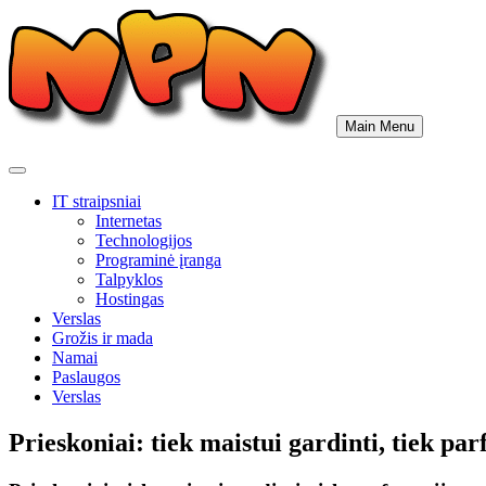
Skip
to
content
Main Menu
IT straipsniai
Internetas
Technologijos
Programinė įranga
Talpyklos
Hostingas
Verslas
Grožis ir mada
Namai
Paslaugos
Verslas
Prieskoniai: tiek maistui gardinti, tiek p