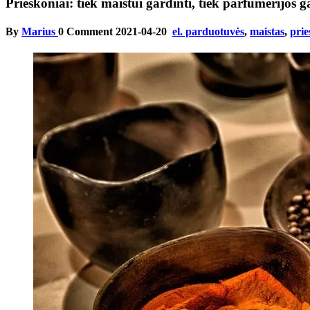
Prieskoniai: tiek maistui gardinti, tiek parfumerijos 
By
Marius
0 Comment
2021-04-20
el. parduotuvės
,
maistas
,
prie