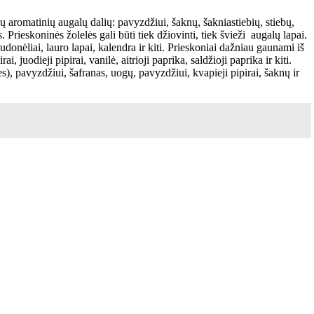
ų aromatinių augalų dalių: pavyzdžiui, šaknų, šakniastiebių, stiebų,
Prieskoninės žolelės gali būti tiek džiovinti, tiek švieži augalų lapai.
donėliai, lauro lapai, kalendra ir kiti. Prieskoniai dažniau gaunami iš
uodieji pipirai, vanilė, aitrioji paprika, saldžioji paprika ir kiti.
), pavyzdžiui, šafranas, uogų, pavyzdžiui, kvapieji pipirai, šaknų ir