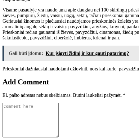
Visame pasaulyje yra naudojama apie daugiau nei 100 skirtingų prieskon
žievės, pumpurų, žiedų, vaisių, uogų, sėklų, tačiau prieskoniai gaminam
Geriausiai žinomos ir plačiausiai naudojamos prieskoninės žolelės yra m
aromatinių augalų sėklų ir vaisių: pavyzdžiui, anyžius, kmynai, pankolis
Prieskoniai rečiau gaunami iš žievės, pavyzdžiui, cinamonas, žiedų pum
šakniastiebių, pavyzdžiui, ciberžolė, imbieras, krienai ir pan.
Gali būti įdomu:
Kur įsigyti židinį ir kur gauti patarimų?
Prieskoniai dažniausiai naudojami džiovinti, nors kai kurie, pavyzdžiui,
Add Comment
El. pašto adresas nebus skelbiamas.
Būtini laukeliai pažymėti
*