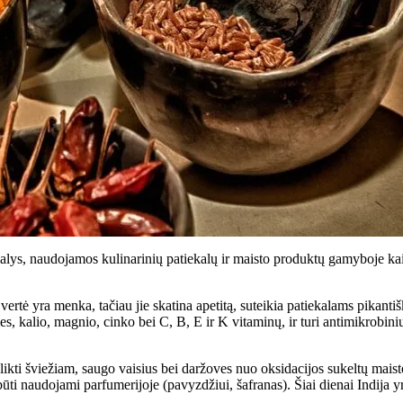
 dalys, naudojamos kulinarinių patiekalų ir maisto produktų gamyboje kaip
vertė yra menka, tačiau jie skatina apetitą, suteikia patiekalams pikan
žies, kalio, magnio, cinko bei C, B, E ir K vitaminų, ir turi antimikrobin
likti šviežiam, saugo vaisius bei daržoves nuo oksidacijos sukeltų mais
i būti naudojami parfumerijoje (pavyzdžiui, šafranas). Šiai dienai Indija 