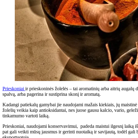
Prieskoniai
ir prieskoninės žolelės – tai aromatinių arba aitrių augalų
spalvą, arba pagerina ir sustiprina skonį ir aromatą.
Kadangi patiekalų gamybai jie naudojami mažais kiekiais, jų maistinė 
žolelių veikia kaip antioksidantai, nes juose gausu kalcio, vario, gele
tinkamumo vartoti laiką.
Prieskoniai, naudojami konservavimui, padeda maistui ilgesnį laiką iš
pat gali veikti mūsų jausmus ir gerinti nuotaiką ir savijautą, todėl gal
eksportuotoja.