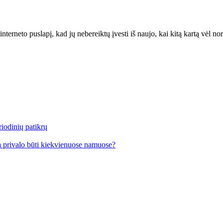
interneto puslapį, kad jų nebereiktų įvesti iš naujo, kai kitą kartą vėl n
iodinių patikrų
a privalo būti kiekvienuose namuose?