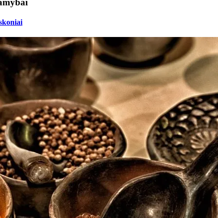
gamybai
skoniai