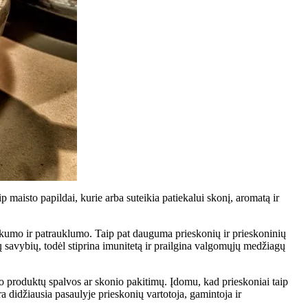
 maisto papildai, kurie arba suteikia patiekalui skonį, aromatą ir
tiškumo ir patrauklumo. Taip pat dauguma prieskonių ir prieskoninių
ių savybių, todėl stiprina imunitetą ir prailgina valgomųjų medžiagų
to produktų spalvos ar skonio pakitimų. Įdomu, kad prieskoniai taip
yra didžiausia pasaulyje prieskonių vartotoja, gamintoja ir